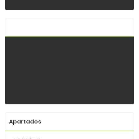
Api Keltoi Andalucía
Apartados