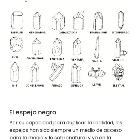
A.P.I Keltoi
BOTICA DE LA BRUJA
BRUJERÍA
HECHIZOS
El espejo negro
LIBRO DE LAS SOMBRAS
MAGIA
MINERALES
Por su capacidad para duplicar la realidad, los
RITUALES
espejos han sido siempre un medio de acceso
para la magia y lo sobrenatural y ya en la