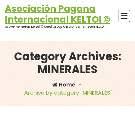
Skip
Asociación Pagana
to
Internacional KELTOI ©
content
Grove-Nemeton Keltoi © Seed Group O.B.O.D; Vernemeton N.O.D
Category Archives:
MINERALES
Home
-
Archive by category "MINERALES"
morganna