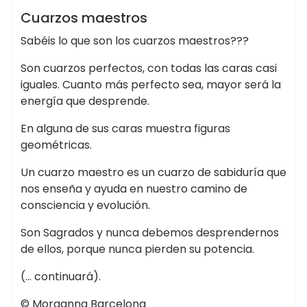
BOTICA DE LA BRUJA
LIBRO DE LAS SOMBRAS
Cuarzos maestros
MINERALES
Sabéis lo que son los cuarzos maestros???
Son cuarzos perfectos, con todas las caras casi
iguales. Cuanto más perfecto sea, mayor será la
energía que desprende.
En alguna de sus caras muestra figuras
geométricas.
Un cuarzo maestro es un cuarzo de sabiduría que
nos enseña y ayuda en nuestro camino de
consciencia y evolución.
Son Sagrados y nunca debemos desprendernos
de ellos, porque nunca pierden su potencia.
(… continuará).
© Morganna Barcelona