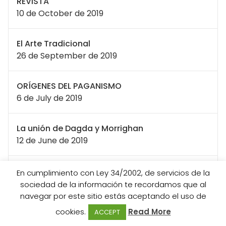
REVISTA
10 de October de 2019
El Arte Tradicional
26 de September de 2019
ORÍGENES DEL PAGANISMO
6 de July de 2019
La unión de Dagda y Morrighan
12 de June de 2019
LAS DIOSAS OSCURAS
En cumplimiento con Ley 34/2002, de servicios de la
31 de May de 2019
sociedad de la información te recordamos que al
navegar por este sitio estás aceptando el uso de
cookies.
Read More
El espejo negro
ACCEPT
17 de May de 2019