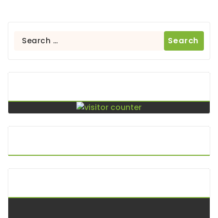
Search
for:
Contador De Visitas
Puntos De Visita
A.P.I. Keltoi