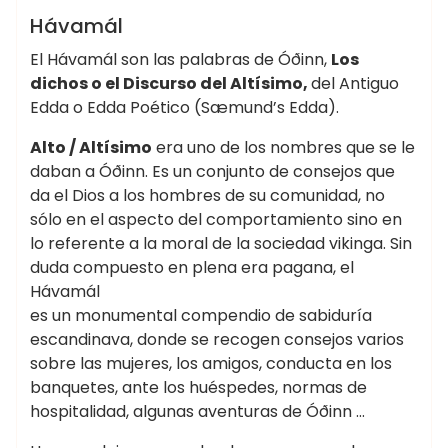
ANTIGUAS CIVILIZACIONES
ÁSATRÚ
Hávamál
BOTICA DE LA BRUJA
CULTURA NÓRDICA
El Hávamál son las palabras de Óðinn,
Los
MITOLOGÍA ESLAVA
MITOLOGÍA GERMANA
dichos o el Discurso del Altísimo,
del Antiguo
Edda o Edda Poético (Sæmund’s Edda).
MITOLOGÍA NÓRDICA
MITOS Y LEYENDAS
ODINISMO
PAGANISMO
WICCA ☽✪☾
Alto / Altísimo
era uno de los nombres que se le
daban a Óðinn. Es un conjunto de consejos que
da el Dios a los hombres de su comunidad, no
sólo en el aspecto del comportamiento sino en
lo referente a la moral de la sociedad vikinga. Sin
duda compuesto en plena era pagana, el
Hávamál
es un monumental compendio de sabiduría
escandinava, donde se recogen consejos varios
sobre las mujeres, los amigos, conducta en los
banquetes, ante los huéspedes, normas de
hospitalidad, algunas aventuras de Óðinn …