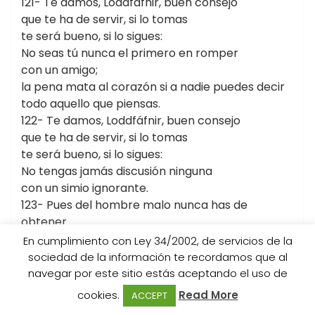
121- Te damos, Loddfáfnir, buen consejo
que te ha de servir, si lo tomas
te será bueno, si lo sigues:
No seas tú nunca el primero en romper
con un amigo;
la pena mata al corazón si a nadie puedes decir
todo aquello que piensas.
122- Te damos, Loddfáfnir, buen consejo
que te ha de servir, si lo tomas
te será bueno, si lo sigues:
No tengas jamás discusión ninguna
con un simio ignorante.
123- Pues del hombre malo nunca has de
obtener
buena recompensa;
En cumplimiento con Ley 34/2002, de servicios de la
el hombre bueno será quien te logre
sociedad de la información te recordamos que al
renombre y fama.
navegar por este sitio estás aceptando el uso de
124- Por igual que un hermano tiénese aquel
cookies.
Read More
ACCEPT
al que todo se cuenta;