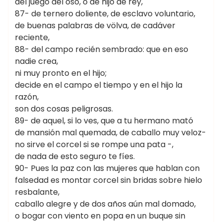
del juego del oso, o de hijo de rey,
87- de ternero doliente, de esclavo voluntario,
de buenas palabras de völva, de cadáver
reciente,
88- del campo recién sembrado: que en eso
nadie crea,
ni muy pronto en el hijo;
decide en el campo el tiempo y en el hijo la
razón,
son dos cosas peligrosas.
89- de aquel, si lo ves, que a tu hermano mató
de mansión mal quemada, de caballo muy veloz-
no sirve el corcel si se rompe una pata -,
de nada de esto seguro te fíes.
90- Pues la paz con las mujeres que hablan con
falsedad es montar corcel sin bridas sobre hielo
resbalante,
caballo alegre y de dos años aún mal domado,
o bogar con viento en popa en un buque sin