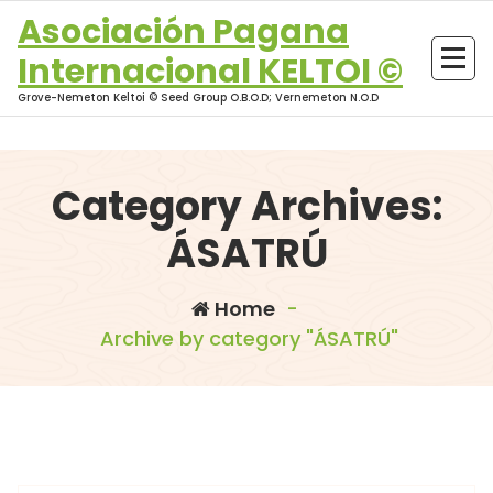
Skip
Asociación Pagana
to
Internacional KELTOI ©
content
Grove-Nemeton Keltoi © Seed Group O.B.O.D; Vernemeton N.O.D
Category Archives:
ÁSATRÚ
Home
-
Archive by category "ÁSATRÚ"
morganna