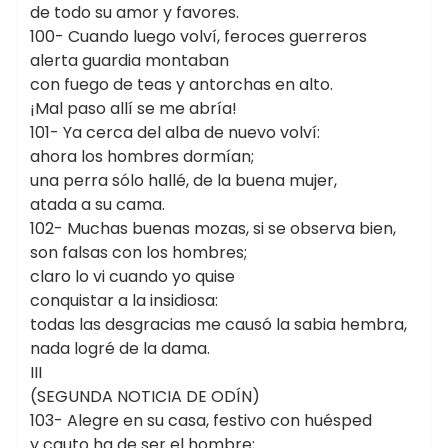
de todo su amor y favores.
100- Cuando luego volví, feroces guerreros
alerta guardia montaban
con fuego de teas y antorchas en alto.
¡Mal paso allí se me abría!
101- Ya cerca del alba de nuevo volví:
ahora los hombres dormían;
una perra sólo hallé, de la buena mujer,
atada a su cama.
102- Muchas buenas mozas, si se observa bien,
son falsas con los hombres;
claro lo vi cuando yo quise
conquistar a la insidiosa:
todas las desgracias me causó la sabia hembra,
nada logré de la dama.
III
(SEGUNDA NOTICIA DE ODÍN)
103- Alegre en su casa, festivo con huésped
y cauto ha de ser el hombre;