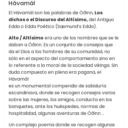
ANTIGUAS CIVILIZACIONES
ÁSATRÚ
Hávamál
BOTICA DE LA BRUJA
CULTURA NÓRDICA
El Hávamál son las palabras de Óðinn,
Los
MITOLOGÍA ESLAVA
MITOLOGÍA GERMANA
dichos o el Discurso del Altísimo,
del Antiguo
Edda o Edda Poético (Sæmund’s Edda).
MITOLOGÍA NÓRDICA
MITOS Y LEYENDAS
ODINISMO
PAGANISMO
WICCA ☽✪☾
Alto / Altísimo
era uno de los nombres que se le
daban a Óðinn. Es un conjunto de consejos que
da el Dios a los hombres de su comunidad, no
sólo en el aspecto del comportamiento sino en
lo referente a la moral de la sociedad vikinga. Sin
duda compuesto en plena era pagana, el
Hávamál
es un monumental compendio de sabiduría
escandinava, donde se recogen consejos varios
sobre las mujeres, los amigos, conducta en los
banquetes, ante los huéspedes, normas de
hospitalidad, algunas aventuras de Óðinn …
Un complejo poema donde se recogen algunas