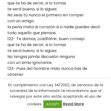
que te ha de servir, si lo tomas
te será bueno, si lo sigues:
No seas tú nunca el primero en romper
con un amigo;
la pena mata al corazón si a nadie puedes decir
todo aquello que piensas.
122- Te damos, Loddfáfnir, buen consejo
que te ha de servir, si lo tomas
te será bueno, si lo sigues:
No tengas jamás discusión ninguna
con un simio ignorante.
123- Pues del hombre malo nunca has de
obtener
buena recompensa;
En cumplimiento con Ley 34/2002, de servicios de la
el hombre bueno será quien te logre
sociedad de la información te recordamos que al
renombre y fama.
navegar por este sitio estás aceptando el uso de
124- Por igual que un hermano tiénese aquel
al que todo se cuenta;
cookies.
Read More
ACCEPT
todo es mejor que ser mentiroso,