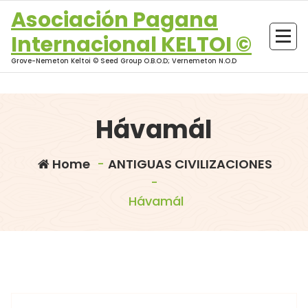
Skip
Asociación Pagana
to
Internacional KELTOI ©
content
Grove-Nemeton Keltoi © Seed Group O.B.O.D; Vernemeton N.O.D
Hávamál
Home
-
ANTIGUAS CIVILIZACIONES
-
Hávamál
morganna