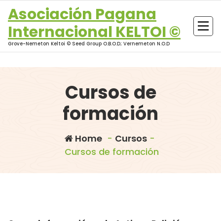
Skip
Asociación Pagana
to
Internacional KELTOI ©
content
Grove-Nemeton Keltoi © Seed Group O.B.O.D; Vernemeton N.O.D
Cursos de
formación
Home
-
Cursos
-
Cursos de formación