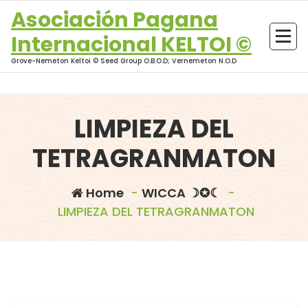
Skip
Asociación Pagana
to
Internacional KELTOI ©
content
Grove-Nemeton Keltoi © Seed Group O.B.O.D; Vernemeton N.O.D
LIMPIEZA DEL
TETRAGRANMATON
Home
-
WICCA ☽✪☾
-
LIMPIEZA DEL TETRAGRANMATON
morganna