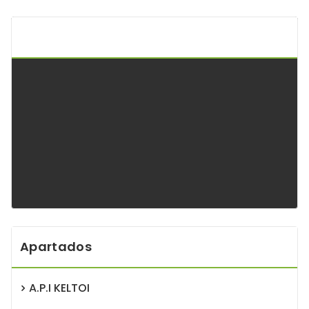
Api Keltoi Andalucía
Apartados
A.P.I KELTOI