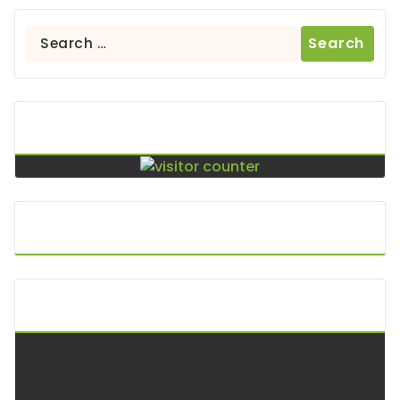
Search
for:
Contador De Visitas
Puntos De Visita
A.P.I. Keltoi