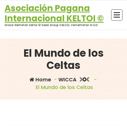
Skip
Asociación Pagana
to
Internacional KELTOI ©
content
Grove-Nemeton Keltoi © Seed Group O.B.O.D; Vernemeton N.O.D
El Mundo de los
Celtas
Home
-
WICCA ☽✪☾
-
El Mundo de los Celtas
morganna