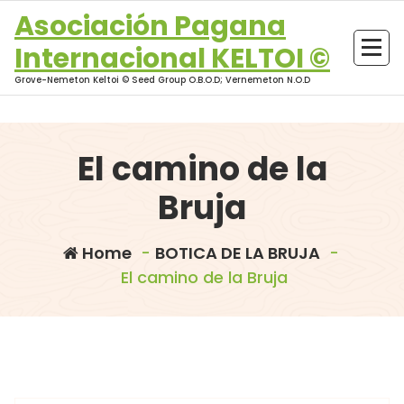
Skip
Asociación Pagana
to
Internacional KELTOI ©
content
Grove-Nemeton Keltoi © Seed Group O.B.O.D; Vernemeton N.O.D
El camino de la
Bruja
Home
-
BOTICA DE LA BRUJA
-
El camino de la Bruja
morganna