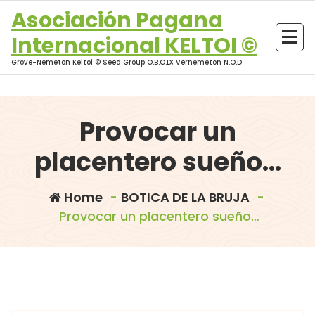
Skip
Asociación Pagana
to
Internacional KELTOI ©
content
Grove-Nemeton Keltoi © Seed Group O.B.O.D; Vernemeton N.O.D
Provocar un
placentero sueño…
Home
-
BOTICA DE LA BRUJA
-
Provocar un placentero sueño…
morganna