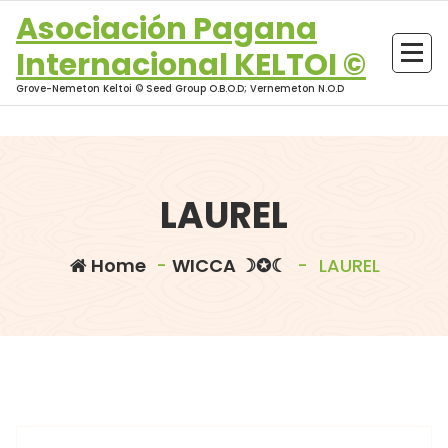
Skip
Asociación Pagana
to
Internacional KELTOI ©
content
Grove-Nemeton Keltoi © Seed Group O.B.O.D; Vernemeton N.O.D
LAUREL
Home
-
WICCA ☽✪☾
-
LAUREL
morganna