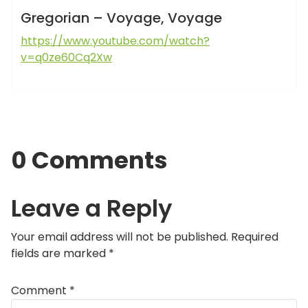
LEYENDAS ARTÚRICAS
Gregorian – Voyage, Voyage
https://www.youtube.com/watch?
v=q0ze60Cq2Xw
0 Comments
Leave a Reply
Your email address will not be published.
Required
fields are marked
*
Comment
*