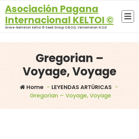
Skip
Asociación Pagana
to
Internacional KELTOI ©
content
Grove-Nemeton Keltoi © Seed Group O.B.O.D; Vernemeton N.O.D
Gregorian –
Voyage, Voyage
Home
-
LEYENDAS ARTÚRICAS
-
Gregorian – Voyage, Voyage
morganna