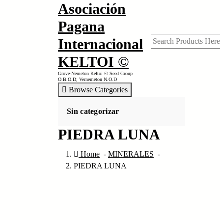
Asociación
Skip
to
Pagana
content
Internacional
KELTOI ©
Grove-Nemeton Keltoi © Seed Group
O.B.O.D; Vernemeton N.O.D
Browse Categories
Sin categorizar
PIEDRA LUNA
Home
-
MINERALES
-
PIEDRA LUNA