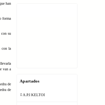
 que han
Api Keltoi Andalucía
do forma
o con su
a con la
llevarla
ue van a
Apartados
iedra de
iedra de
A.P.I KELTOI