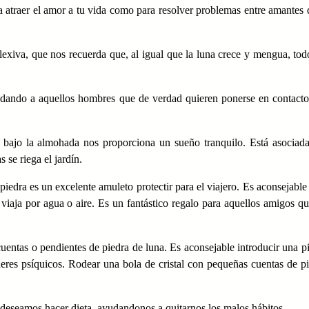
ra atraer el amor a tu vida como para resolver problemas entre amantes
lexiva, que nos recuerda que, al igual que la luna crece y mengua, to
yudando a aquellos hombres que de verdad quieren ponerse en contact
 bajo la almohada nos proporciona un sueño tranquilo. Está asociad
 se riega el jardín.
piedra es un excelente amuleto protectir para el viajero. Es aconsejable 
 viaja por agua o aire. Es un fantástico regalo para aquellos amigos q
cuentas o pendientes de piedra de luna. Es aconsejable introducir una p
deres psíquicos. Rodear una bola de cristal con pequeñas cuentas de p
deseamos hacer dieta, ayudandonos a quitarnos los malos hábitos.