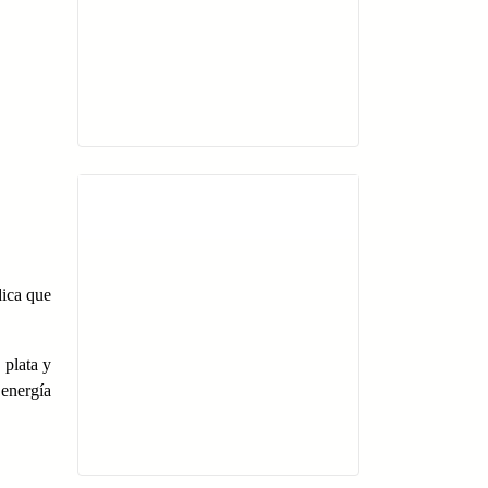
Api Keltoi Baleares
dica que
 plata y
 energía