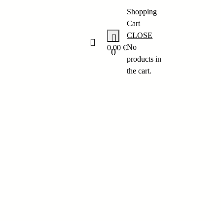
Shopping
Cart
CLOSE
No
0,00
€
0
products in
the cart.