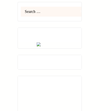
Search
for:
Contador De Visitas
Puntos De Visita
A.P.I. Keltoi