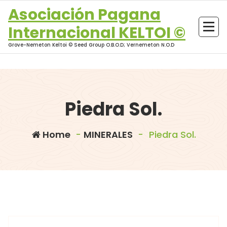
Skip
Asociación Pagana
to
Internacional KELTOI ©
content
Grove-Nemeton Keltoi © Seed Group O.B.O.D; Vernemeton N.O.D
Piedra Sol.
Home
-
MINERALES
-
Piedra Sol.
morganna