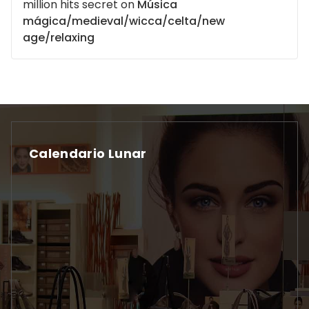
million hits secret
on
Música
mágica/medieval/wicca/celta/new
age/relaxing
Calendario Lunar