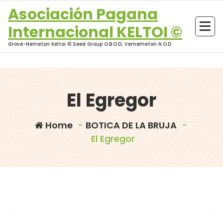
Skip
Asociación Pagana
to
Internacional KELTOI ©
content
Grove-Nemeton Keltoi © Seed Group O.B.O.D; Vernemeton N.O.D
El Egregor
Home
-
BOTICA DE LA BRUJA
-
El Egregor
morganna