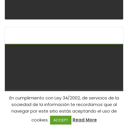
Api Keltoi Andalucía
En cumplimiento con Ley 34/2002, de servicios de la
sociedad de la información te recordamos que al
navegar por este sitio estás aceptando el uso de
cookies.
Read More
ACCEPT
Apartados