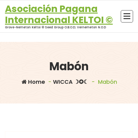
Skip
Asociación Pagana
to
Internacional KELTOI ©
content
Grove-Nemeton Keltoi © Seed Group O.B.O.D; Vernemeton N.O.D
Mabón
Home
-
WICCA ☽✪☾
-
Mabón
morganna