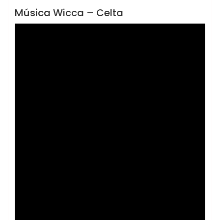
VIDEOS YOUTUBE
Música Wicca – Celta