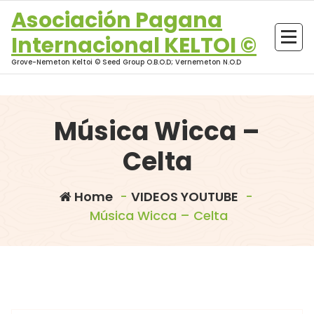
Skip
Asociación Pagana
to
Internacional KELTOI ©
content
Grove-Nemeton Keltoi © Seed Group O.B.O.D; Vernemeton N.O.D
Música Wicca –
Celta
Home
-
VIDEOS YOUTUBE
-
Música Wicca – Celta
morganna