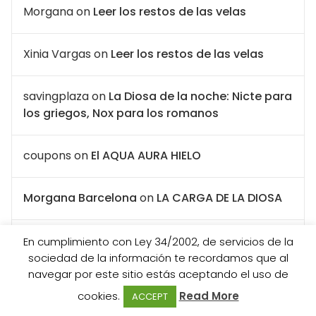
Morgana
on
Leer los restos de las velas
Xinia Vargas
on
Leer los restos de las velas
savingplaza
on
La Diosa de la noche: Nicte para
los griegos, Nox para los romanos
coupons
on
El AQUA AURA HIELO
Morgana Barcelona
on
LA CARGA DE LA DIOSA
Gabriela
on
LA CARGA DE LA DIOSA
En cumplimiento con Ley 34/2002, de servicios de la
sociedad de la información te recordamos que al
navegar por este sitio estás aceptando el uso de
million hits secret
on
Música
cookies.
Read More
ACCEPT
mágica/medieval/wicca/celta/new