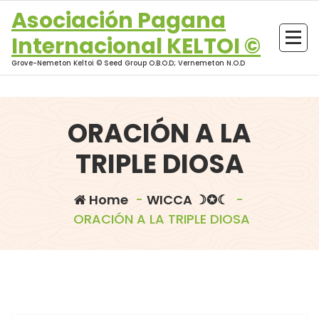
Skip
Asociación Pagana
to
Internacional KELTOI ©
content
Grove-Nemeton Keltoi © Seed Group O.B.O.D; Vernemeton N.O.D
ORACIÓN A LA
TRIPLE DIOSA
Home
-
WICCA ☽✪☾
-
ORACIÓN A LA TRIPLE DIOSA
morganna