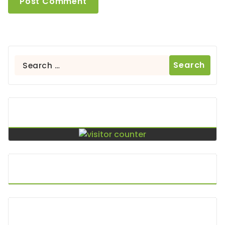
Search
for:
Contador De Visitas
Puntos De Visita
A.P.I. Keltoi