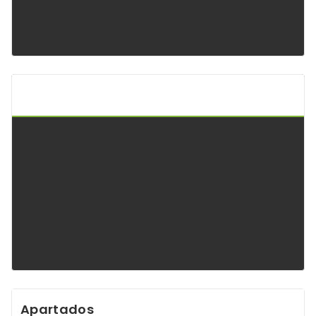
Api Keltoi Andalucía
Apartados