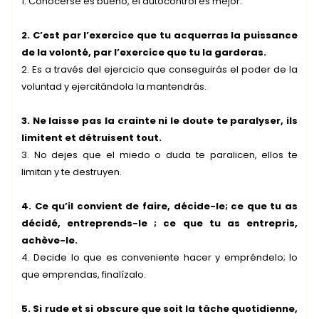
1. Conocerse es bueno, el autocontrol es mejor.
2. C’est par l’exercice que tu acquerras la puissance
de la volonté, par l’exercice que tu la garderas.
2. Es a través del ejercicio que conseguirás el poder de la
voluntad y ejercitándola la mantendrás.
3. Ne laisse pas la crainte ni le doute te paralyser, ils
limitent et détruisent tout.
3. No dejes que el miedo o duda te paralicen, ellos te
limitan y te destruyen.
4. Ce qu’il convient de faire, décide-le; ce que tu as
décidé, entreprends-le ; ce que tu as entrepris,
achève-le.
4. Decide lo que es conveniente hacer y empréndelo; lo
que emprendas, finalízalo.
5. Si rude et si obscure que soit la tâche quotidienne,