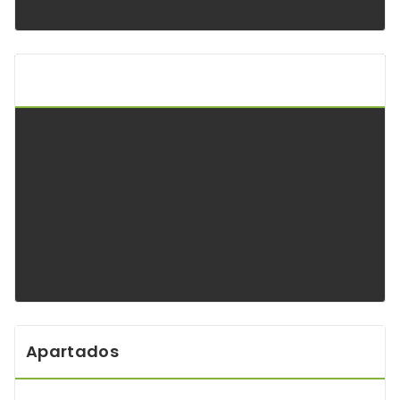
Api Keltoi Andalucía
Apartados