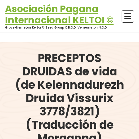
Skip
Asociación Pagana
to
Internacional KELTOI ©
content
Grove-Nemeton Keltoi © Seed Group O.B.O.D; Vernemeton N.O.D
PRECEPTOS
DRUIDAS de vida
(de Kelennadurezh
Druida Vissurix
3778/3821)
(Traducción de
Morganna)