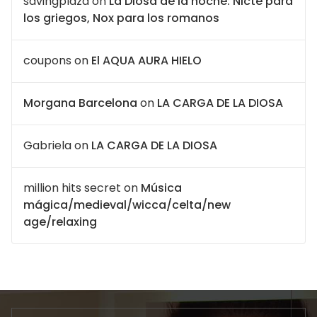
savingplaza
on
La Diosa de la noche: Nicte para
los griegos, Nox para los romanos
coupons
on
El AQUA AURA HIELO
Morgana Barcelona
on
LA CARGA DE LA DIOSA
Gabriela
on
LA CARGA DE LA DIOSA
million hits secret
on
Música
mágica/medieval/wicca/celta/new
age/relaxing