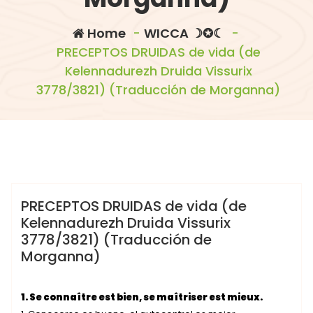
Home
-
WICCA ☽✪☾
-
PRECEPTOS DRUIDAS de vida (de
Kelennadurezh Druida Vissurix
3778/3821) (Traducción de Morganna)
morganna
WICCA ☽✪☾
PRECEPTOS DRUIDAS de vida (de
Kelennadurezh Druida Vissurix
3778/3821) (Traducción de
Morganna)
1. Se connaître est bien, se maîtriser est mieux.