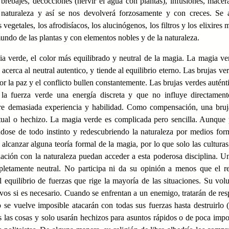
 brebajes, decocciones (hervir el agua con plantas), infusiones, macer
 naturaleza y así se nos devolverá forzosamente y con creces. Se 
egetales, los afrodisíacos, los alucinógenos, los filtros y los elixires 
mundo de las plantas y con elementos nobles y de la naturaleza.
a verde, el color más equilibrado y neutral de la magia. La magia ve
cerca al neutral autentico, y tiende al equilibrio eterno. Las brujas ve
ior la paz y el conflicto bullen constantemente. Las brujas verdes autént
la fuerza verde una energía discreta y que no influye directament
ere demasiada experiencia y habilidad. Como compensación, una bruj
itual o hechizo. La magia verde es complicada pero sencilla. Aunque
ndose de todo instinto y redescubriendo la naturaleza por medios for
r alcanzar alguna teoría formal de la magia, por lo que solo las cultura
lación con la naturaleza puedan acceder a esta poderosa disciplina. U
etamente neutral. No participa ni da su opinión a menos que el re
l equilibrio de fuerzas que rige la mayoría de las situaciones. Su vol
tivos si es necesario. Cuando se enfrentan a un enemigo, tratarán de res
 se vuelve imposible atacarán con todas sus fuerzas hasta destruirlo (
s las cosas y solo usarán hechizos para asuntos rápidos o de poca impo