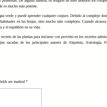
s politeistas. De alguna manera, su religión de libre albedrío los comp
de es mucho más potente.
magia verde y puede aprender cualquier conjuro. Debido al complejo do
s habituales en las brujas, sino mucho más complejos. Cuando alcanza
 y el equilibrio en su vida.
secreto de las plantas para iniciarse con proveho en los secretos admir
las sacadas de los principales autores de Alquimia, Astrología, Fil
fields are marked
*