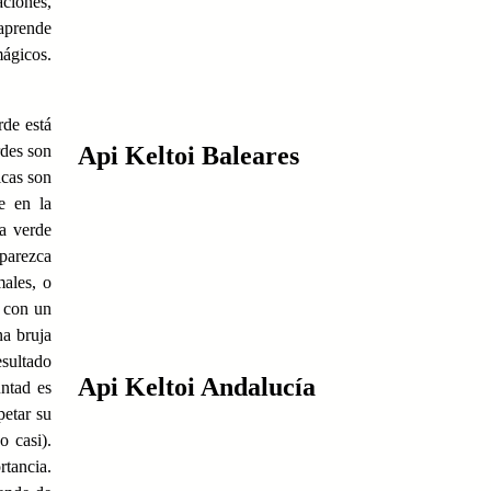
aciones,
aprende
mágicos.
rde está
rdes son
Api Keltoi Baleares
icas son
e en la
a verde
 parezca
males, o
s con un
na bruja
sultado
Api Keltoi Andalucía
untad es
petar su
o casi).
rtancia.