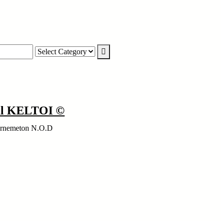
nal KELTOI ©
ernemeton N.O.D