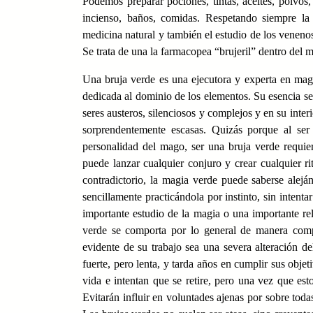
Podemos preparar pociones, tintas, aceites, polvos,
incienso, baños, comidas. Respetando siempre la
medicina natural y también el estudio de los venenos v
Se trata de una la farmacopea “brujeril” dentro del 
Una bruja verde es una ejecutora y experta en magi
dedicada al dominio de los elementos. Su esencia se a
seres austeros, silenciosos y complejos y en su inter
sorprendentemente escasas. Quizás porque al ser 
personalidad del mago, ser una bruja verde requi
puede lanzar cualquier conjuro y crear cualquier r
contradictorio, la magia verde puede saberse alejá
sencillamente practicándola por instinto, sin intenta
importante estudio de la magia o una importante re
verde se comporta por lo general de manera compl
evidente de su trabajo sea una severa alteración de
fuerte, pero lenta, y tarda años en cumplir sus obje
vida e intentan que se retire, pero una vez que esto
Evitarán influir en voluntades ajenas por sobre toda