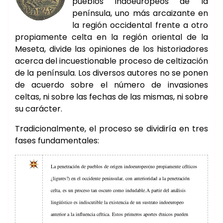
pueblos indoeuropeos de la
península, uno más arcaizante en
la región occidental frente a otro
propiamente celta en la región oriental de la
Meseta, divide las opiniones de los historiadores
acerca del incuestionable proceso de celtización
de la península. Los diversos autores no se ponen
de acuerdo sobre el número de invasiones
celtas, ni sobre las fechas de las mismas, ni sobre
su carácter.
Tradicionalmente, el proceso se dividiría en tres
fases fundamentales:
La penetración de pueblos de origen indoeuropeo(no propiamente célticos
¿ligures?) en el occidente peninsular, con anterioridad a la penetración
celta, es un proceso tan oscuro como indudable.A partir del análisis
lingüístico es indiscutible la existencia de un sustrato indoeuropeo
anterior a la influencia céltica. Estos primeros aportes étnicos pueden