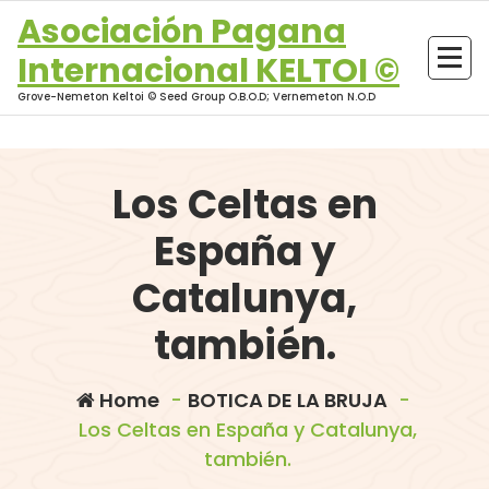
Skip
Asociación Pagana
to
Internacional KELTOI ©
content
Grove-Nemeton Keltoi © Seed Group O.B.O.D; Vernemeton N.O.D
Los Celtas en
España y
Catalunya,
también.
Home
-
BOTICA DE LA BRUJA
-
Los Celtas en España y Catalunya,
también.