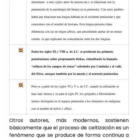
remontarse a once siglos antes de nuestra era y se relacionan con la
penetración de la metalurgia del bronce en la península. Con estos pueblos
habrá que relacionar una lengua hablada en el occidente peninsular y que
conocemos con el nombre de lusitana. Esta lengua presenta claras
diferencias con las de origen céltico, aun procediendo ambas de un tronco
común, lo que explicaría las coincidencias entre las dos lenguas.
Entre los siglos IX y VIII a. de J.C. se producen las primeras
penetraciones celtas propiamente dichas, extendiendo la llamada
“cultura de los campos de urnas” sobretodo por Cataluña y el valle
del Ebro, aunque también por la meseta y el noroeste peninsular.
Pero es a partir de los siglos VI y V a. de J.C. cuando la celtización se
hace más intensa y ya para el siglo IV, los geógrafos e Historiadores
latinos distinguen en el espacio peninsular a los elementos no indígenas
con el nombre de keltoí y céltici.
Otros autores, más modernos, sostienen
básicamente que el proceso de celtización es un
fenómeno que se produce de forma continua a