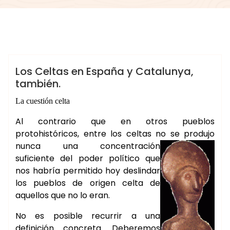
morganna
BOTICA DE LA BRUJA
Los Celtas en España y Catalunya,
también.
La cuestión celta
Al contrario que en otros pueblos
protohistóricos, entre los celtas no se
produjo
nunca una concentración
suficiente del poder político que
nos habría permitido hoy deslindar
los pueblos de origen celta de
aquellos que no lo eran.
No es posible recurrir a una
definición concreta. Deberemos