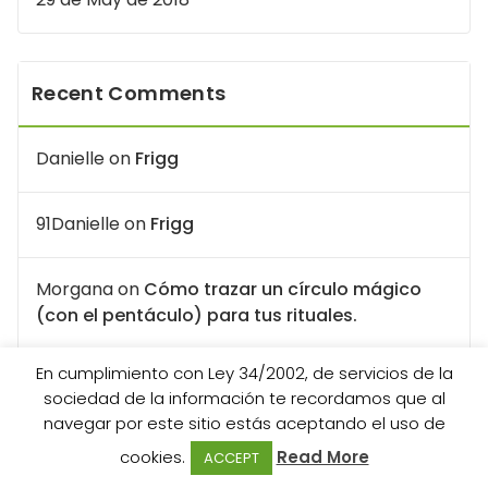
Recent Comments
Danielle
on
Frigg
91Danielle
on
Frigg
Morgana
on
Cómo trazar un círculo mágico
(con el pentáculo) para tus rituales.
En cumplimiento con Ley 34/2002, de servicios de la
Lizbett
on
Cómo trazar un círculo mágico (con
sociedad de la información te recordamos que al
el pentáculo) para tus rituales.
navegar por este sitio estás aceptando el uso de
cookies.
Read More
ACCEPT
maria de la luz gándara
on
Bolas de Bruja.