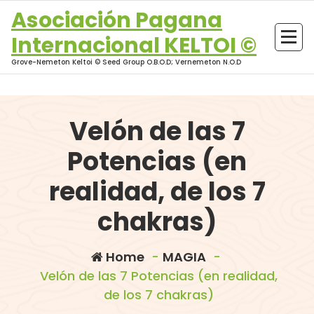
Skip
Asociación Pagana
to
Internacional KELTOI ©
content
Grove-Nemeton Keltoi © Seed Group O.B.O.D; Vernemeton N.O.D
Velón de las 7
Potencias (en
realidad, de los 7
chakras)
Home
-
MAGIA
-
Velón de las 7 Potencias (en realidad,
de los 7 chakras)