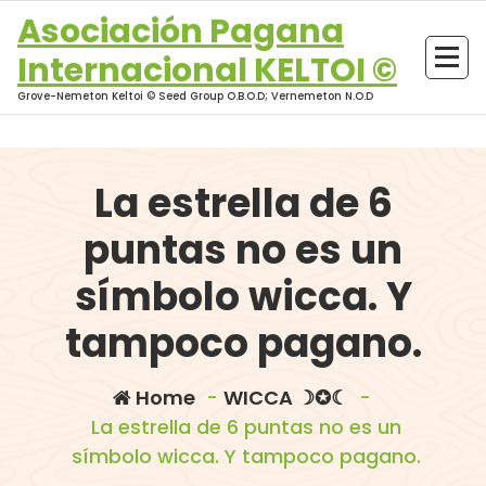
Skip
Asociación Pagana
to
Internacional KELTOI ©
content
Grove-Nemeton Keltoi © Seed Group O.B.O.D; Vernemeton N.O.D
La estrella de 6
puntas no es un
símbolo wicca. Y
tampoco pagano.
Home
-
WICCA ☽✪☾
-
La estrella de 6 puntas no es un
símbolo wicca. Y tampoco pagano.