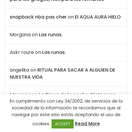
snapback nba pas cher
on
El AQUA AURA HIELO
Morgana
on
Las runas.
Askr roure
on
Las runas.
angelika
on
RITUAL PARA SACAR A ALGUIEN DE
NUESTRA VIDA
Morgana
on
La Diosa de la noche: Nicte para
En cumplimiento con Ley 34/2002, de servicios de la
los griegos, Nox para los romanos
sociedad de la información te recordamos que al
navegar por este sitio estás aceptando el uso de
Morgana
on
Leer los restos de las velas
cookies.
Read More
ACCEPT