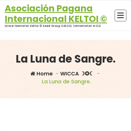
Skip
Asociación Pagana
to
Internacional KELTOI ©
content
Grove-Nemeton Keltoi © Seed Group O.B.O.D; Vernemeton N.O.D
La Luna de Sangre.
Home
-
WICCA ☽✪☾
-
La Luna de Sangre.
morganna