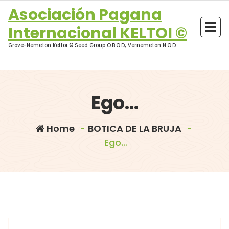
Skip
Asociación Pagana
to
Internacional KELTOI ©
content
Grove-Nemeton Keltoi © Seed Group O.B.O.D; Vernemeton N.O.D
Ego…
Home
-
BOTICA DE LA BRUJA
-
Ego…
morganna