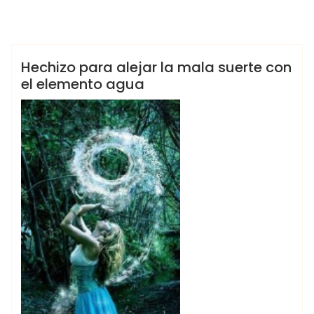
morganna
BOTICA DE LA BRUJA
MAGIA
WICCA ☽✪☾
Hechizo para alejar la mala suerte con
el elemento agua