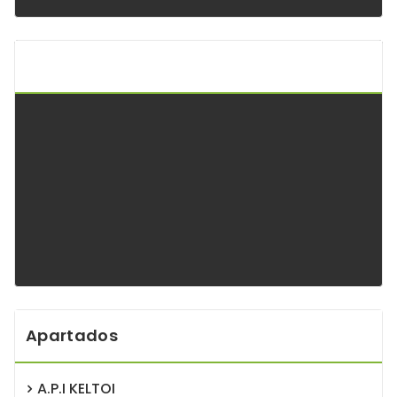
Api Keltoi Andalucía
Apartados
A.P.I KELTOI