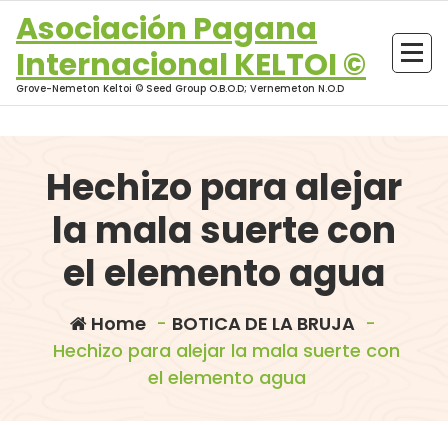
Skip
Asociación Pagana
to
Internacional KELTOI ©
content
Grove-Nemeton Keltoi © Seed Group O.B.O.D; Vernemeton N.O.D
Hechizo para alejar
la mala suerte con
el elemento agua
Home
-
BOTICA DE LA BRUJA
-
Hechizo para alejar la mala suerte con
el elemento agua