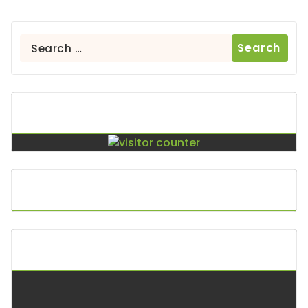
Search
for:
Contador De Visitas
Puntos De Visita
A.P.I. Keltoi