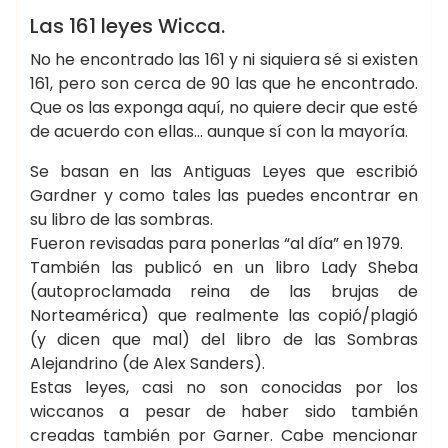
BOTICA DE LA BRUJA
WICCA ☽✪☾
Las 161 leyes Wicca.
No he encontrado las 161 y ni siquiera sé si existen
161, pero son cerca de 90 las que he encontrado.
Que os las exponga aquí, no quiere decir que esté
de acuerdo con ellas… aunque sí con la mayoría.
Se basan en las Antiguas Leyes que escribió
Gardner y como tales las puedes encontrar en
su libro de las sombras.
Fueron revisadas para ponerlas “al día” en 1979.
También las publicó en un libro Lady Sheba
(autoproclamada reina de las brujas de
Norteamérica) que realmente las copió/plagió
(y dicen que mal) del libro de las Sombras
Alejandrino (de Alex Sanders).
Estas leyes, casi no son conocidas por los
wiccanos a pesar de haber sido también
creadas también por Garner. Cabe mencionar