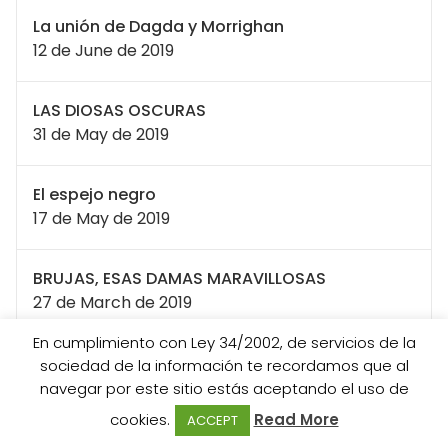
La unión de Dagda y Morrighan
12 de June de 2019
LAS DIOSAS OSCURAS
31 de May de 2019
El espejo negro
17 de May de 2019
BRUJAS, ESAS DAMAS MARAVILLOSAS
27 de March de 2019
En cumplimiento con Ley 34/2002, de servicios de la
Mercurio retrógrado
sociedad de la información te recordamos que al
19 de March de 2019
navegar por este sitio estás aceptando el uso de
cookies.
Read More
ACCEPT
Alban Eilir