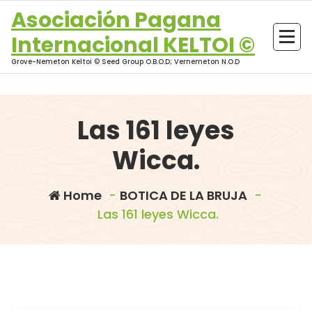
Skip
Asociación Pagana
to
Internacional KELTOI ©
content
Grove-Nemeton Keltoi © Seed Group O.B.O.D; Vernemeton N.O.D
Las 161 leyes
Wicca.
Home
-
BOTICA DE LA BRUJA
-
Las 161 leyes Wicca.
morganna