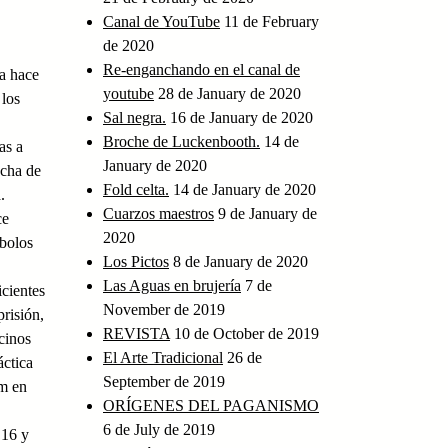
Canal de YouTube
11 de February
de 2020
Re-enganchando en el canal de
ta hace
youtube
28 de January de 2020
 los
Sal negra.
16 de January de 2020
Broche de Luckenbooth.
14 de
as a
January de 2020
echa de
Fold celta.
14 de January de 2020
.
Cuarzos maestros
9 de January de
ce
2020
mbolos
Los Pictos
8 de January de 2020
Las Aguas en brujería
7 de
cientes
November de 2019
risión,
REVISTA
10 de October de 2019
cinos
El Arte Tradicional
26 de
áctica
September de 2019
am en
ORÍGENES DEL PAGANISMO
6 de July de 2019
 16 y