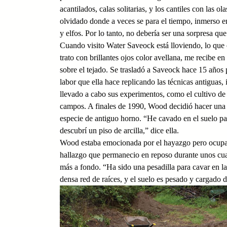
acantilados, calas solitarias, y los cantiles con las
olvidado donde a veces se para el tiempo, inmerso en
y elfos. Por lo tanto, no debería ser una sorpresa que
Cuando visito Water Saveock está lloviendo, lo que 
trato con brillantes ojos color avellana, me recibe e
sobre el tejado. Se trasladó a Saveock hace 15 años 
labor que ella hace replicando las técnicas antiguas, 
llevado a cabo sus experimentos, como el cultivo de 
campos. A finales de 1990, Wood decidió hacer una in
especie de antiguo horno. “He cavado en el suelo pa
descubrí un piso de arcilla,” dice ella.
Wood estaba emocionada por el hayazgo pero ocupada 
hallazgo que permanecio en reposo durante unos cua
más a fondo. “Ha sido una pesadilla para cavar en l
densa red de raíces, y el suelo es pesado y cargado