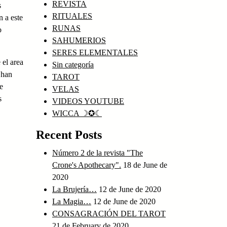
REVISTA
s
RITUALES
n a este
RUNAS
o
SAHUMERIOS
SERES ELEMENTALES
 el area
Sin categoría
 han
TAROT
e
VELAS
s
VIDEOS YOUTUBE
WICCA ☽✪☾
Recent Posts
Número 2 de la revista "The
Crone's Apothecary".
18 de June de
2020
La Brujería…
12 de June de 2020
La Magia…
12 de June de 2020
CONSAGRACIÓN DEL TAROT
21 de February de 2020