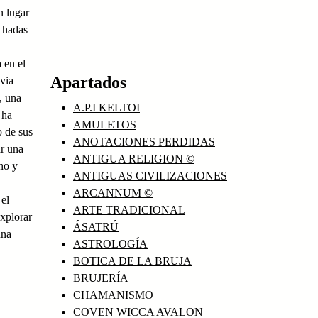
n lugar
, hadas
 en el
Apartados
uvia
, una
A.P.I KELTOI
 ha
AMULETOS
o de sus
ANOTACIONES PERDIDAS
ar una
ANTIGUA RELIGION ©
no y
ANTIGUAS CIVILIZACIONES
ARCANNUM ©
 el
ARTE TRADICIONAL
xplorar
ÁSATRÚ
una
ASTROLOGÍA
BOTICA DE LA BRUJA
BRUJERÍA
CHAMANISMO
COVEN WICCA AVALON