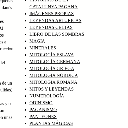
pequeñas
CATALUNYA PAGANA
a danés
IMÁGENES PROPIAS
LEYENDAS ARTÚRICAS
es
LEYENDAS CELTAS
Al
LIBRO DE LAS SOMBRAS
los
MAGIA
os a
MINERALES
truccion
MITOLOGÍA ESLAVA
MITOLOGÍA GERMANA
del
MITOLOGÍA GRIEGA
MITOLOGÍA NÓRDICA
MITOLOGÍA ROMANA
n de un
MITOS Y LEYENDAS
ulidas)
NUMEROLOGÍA
ODINISMO
as y se
PAGANISMO
ron
PANTEONES
on unas
PLANTAS MÁGICAS