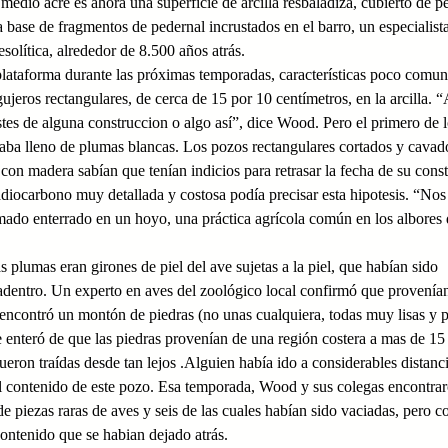
 medio acre es ahora una superficie de arcilla resbaladiza, cubierto de 
a base de fragmentos de pedernal incrustados en el barro, un especialist
esolítica, alrededor de 8.500 años atrás.
ataforma durante las próximas temporadas, características poco comun
jeros rectangulares, de cerca de 15 por 10 centímetros, en la arcilla. “
tes de alguna construccion o algo así”, dice Wood. Pero el primero de 
taba lleno de plumas blancas. Los pozos rectangulares cortados y cavad
 con madera sabían que tenían indicios para retrasar la fecha de su cons
diocarbono muy detallada y costosa podía precisar esta hipotesis. “Nos
ado enterrado en un hoyo, una práctica agrícola común en los albores 
 plumas eran girones de piel del ave sujetas a la piel, que habían sido
adentro. Un experto en aves del zoológico local confirmó que provenía
d encontró un montón de piedras (no unas cualquiera, todas muy lisas y p
se enteró de que las piedras provenían de una región costera a mas de 15
eron traídas desde tan lejos .Alguien había ido a considerables distanci
el contenido de este pozo. Esa temporada, Wood y sus colegas encontra
e piezas raras de aves y seis de las cuales habían sido vaciadas, pero c
ontenido que se habian dejado atrás.