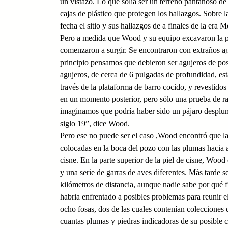
un vistazo. Lo que solía ser un terreno pantanoso de
cajas de plástico que protegen los hallazgos. Sobre l
fecha el sitio y sus hallazgos de a finales de la era M
Pero a medida que Wood y su equipo excavaron la pl
comenzaron a surgir. Se encontraron con extraños agu
principio pensamos que debieron ser agujeros de pos
agujeros, de cerca de 6 pulgadas de profundidad, es
través de la plataforma de barro cocido, y revestidos
en un momento posterior, pero sólo una prueba de ra
imaginamos que podría haber sido un pájaro desplum
siglo 19”, dice Wood.
Pero ese no puede ser el caso ,Wood encontró que las
colocadas en la boca del pozo con las plumas hacia 
cisne. En la parte superior de la piel de cisne, Woo
y una serie de garras de aves diferentes. Más tarde 
kilómetros de distancia, aunque nadie sabe por qué fu
habria enfrentado a posibles problemas para reunir 
ocho fosas, dos de las cuales contenían colecciones d
cuantas plumas y piedras indicadoras de su posible c