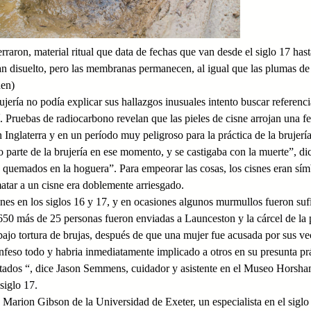
aron, material ritual que data de fechas que van desde el siglo 17 has
n disuelto, pero las membranas permanecen, al igual que las plumas de
hen)
ería no podía explicar sus hallazgos inusuales intento buscar referenci
í. Pruebas de radiocarbono revelan que las pieles de cisne arrojan una f
n Inglaterra y en un período muy peligroso para la práctica de la brujería
 parte de la brujería en ese momento, y se castigaba con la muerte”, di
o quemados en la hoguera”. Para empeorar las cosas, los cisnes eran sí
matar a un cisne era doblemente arriesgado.
es en los siglos 16 y 17, y en ocasiones algunos murmullos fueron sufi
650 más de 25 personas fueron enviadas a Launceston y la cárcel de la p
bajo tortura de brujas, después de que una mujer fue acusada por sus ve
onfeso todo y habria inmediatamente implicado a otros en su presunta pr
ecutados “, dice Jason Semmens, cuidador y asistente en el Museo Horsh
siglo 17.
e Marion Gibson de la Universidad de Exeter, un especialista en el siglo