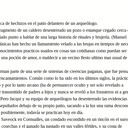
ca de hechizos en el patio delantero de un arqueólogo.
ragmento de un caldero desenterrado un pozo o estanque cegado cerca 
dado punto a hablar de una larga historia de rituales y brujería. (Manue
ritánicas han hecho un llamamiento velado a las brujas en tiempos de nec
conocimientos practicos usados en cosas tan cotidianas como puedan ser
 una poción de amor, o maldecir a un vecino 8esto ultimo mas usual de
forman parte de una serie de sistemas de creencias paganas, que fue pen
 encantamientos. Común como lo ha sido en los últimos siglos, la práctic
 y por lo tanto arcano (ha de permanecer oculto y ser solo revelado a
r transmitido de padres a hijos y nunca se reveló a los forasteros ni a ge
 Pero Jacqui y su equipo de arqueólogos ha desenterrado las evidencias
sepultados debajo de su propio patio, sacando a la luz una rama descon
e posiblemente, todavía se practican hoy en día.
r Saveock en Cornualles, un condado escondido en un rincón en el suro
 cosechas y el ganado ha pastado en sus valles fértiles, y su costa de