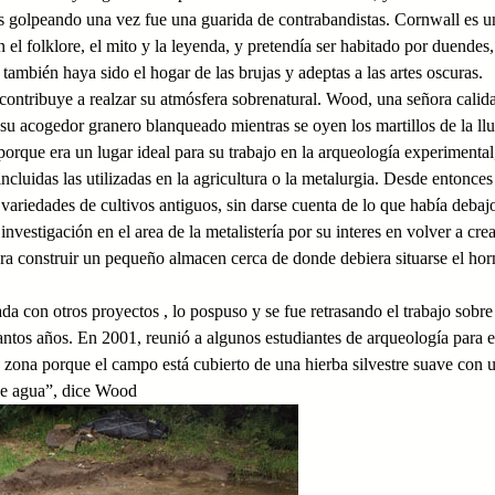
 olas golpeando una vez fue una guarida de contrabandistas. Cornwall es u
 el folklore, el mito y la leyenda, y pretendía ser habitado por duendes
 también haya sido el hogar de las brujas y adeptas a las artes oscuras.
contribuye a realzar su atmósfera sobrenatural. Wood, una señora calida
n su acogedor granero blanqueado mientras se oyen los martillos de la ll
porque era un lugar ideal para su trabajo en la arqueología experimental
incluidas las utilizadas en la agricultura o la metalurgia. Desde entonces
variedades de cultivos antiguos, sin darse cuenta de lo que había debaj
vestigación en el area de la metalistería por su interes en volver a cre
ra construir un pequeño almacen cerca de donde debiera situarse el hor
con otros proyectos , lo pospuso y se fue retrasando el trabajo sobre
ntos años. En 2001, reunió a algunos estudiantes de arqueología para e
a zona porque el campo está cubierto de una hierba silvestre suave con 
 de agua”, dice Wood