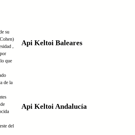
de su
l Cohen)
Api Keltoi Baleares
esidad ,
 por
 lo que
sado
a de la
ntes
 de
Api Keltoi Andalucía
ocida
este del