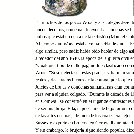
En muchos de los pozos Wood y sus colegas desenterr
pocos decenios, contenían huevos.Las conchas se ha
pollos que estaban cerca de la eclosión.(Manuel Co
Al tiempo que Wood estaba convencida de que la bruj
algo similar, pero nadie había oído hablar de algo as
alrededor del año 1640, la época de la guerra civil e
“Cualquier tipo de culto pagano fue clasificado como
Wood. “Si se detectasen estas practicas, habrían sid
reales y declarados bienes de la corona, por lo que 
Juicios de brujas y condenas sumarisimas eran comun
para ver a alguien colgado. “Durante la década de 1
en Cornwall se convirtió en el lugar de confesiones 
de ser una bruja. Ella, supuestamente bajo tortura c
de las artes oscuras, algunos de los cuales eran ej
Sussex y experto en brujería en Cornwall durante el 
Y sin embargo, la brujería sigue siendo popular, dic