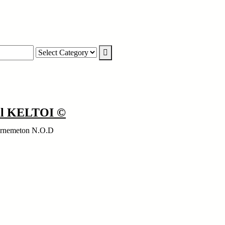
nal KELTOI ©
ernemeton N.O.D