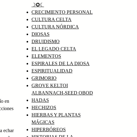
☽✪☾
CRECIMIENTO PERSONAL
CULTURA CELTA
CULTURA NÓRDICA
DIOSAS
DRUIDISMO
EL LEGADO CELTA
ELEMENTOS
ESPIRALES DE LA DIOSA
ESPIRITUALIDAD
GRIMORIO
GROVE KELTOI
ALBANNACH-SEED OBOD
HADAS
ío en
HECHIZOS
cciones
HIERBAS Y PLANTAS
MÁGICAS
HIPERBÓREOS
 a echar
HISTORIAS DE LA