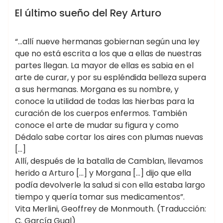
BOTICA DE LA BRUJA
COVEN WICCA AVALON ☽✪☾
El último sueño del Rey Arturo
CULTURA CELTA
EL LEGADO CELTA
LEYENDAS ARTÚRICAS
LEYENDAS CELTAS
“…allí nueve hermanas gobiernan según una ley
que no está escrita a los que a ellas de nuestras
LIBRO DE LAS SOMBRAS
MITOS Y LEYENDAS
partes llegan. La mayor de ellas es sabia en el
PAGANISMO
WICCA ☽✪☾
arte de curar, y por su espléndida belleza supera
a sus hermanas. Morgana es su nombre, y
conoce la utilidad de todas las hierbas para la
curación de los cuerpos enfermos. También
conoce el arte de mudar su figura y como
Dédalo sabe cortar los aires con plumas nuevas
[…]
Allí, después de la batalla de Camblan, llevamos
herido a Arturo […] y Morgana […] dijo que ella
podía devolverle la salud si con ella estaba largo
tiempo y quería tomar sus medicamentos”.
Vita Merlini, Geoffrey de Monmouth. (Traducción:
C. García Gual)