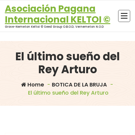
Skip
Asociación Pagana
to
Internacional KELTOI ©
content
Grove-Nemeton Keltoi © Seed Group O.B.O.D; Vernemeton N.O.D
El último sueño del
Rey Arturo
Home
-
BOTICA DE LA BRUJA
-
El último sueño del Rey Arturo
morganna